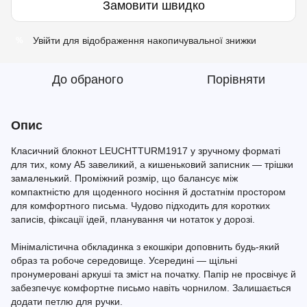
Замовити швидко
Увійти
для відображення накопичувальної знижки
%
До обраного
Порівняти
Опис
Класичний блокнот LEUCHTTURM1917 у зручному форматі
для тих, кому A5 завеликий, а кишеньковий записник — трішки
замаленький. Проміжний розмір, що балансує між
компактністю для щоденного носіння й достатнім простором
для комфортного письма. Чудово підходить для коротких
записів, фіксації ідей, планування чи нотаток у дорозі.
Мінімалістична обкладинка з екошкіри доповнить будь-який
образ та робоче середовище. Усередині — щільні
пронумеровані аркуші та зміст на початку. Папір не просвічує й
забезпечує комфортне письмо навіть чорнилом. Залишається
додати петлю для ручки.