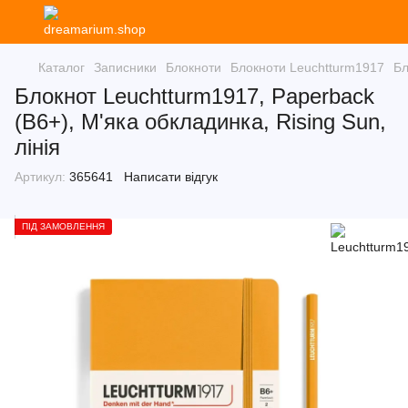
Каталог
Записники
Блокноти
Блокноти Leuchtturm1917
Бл
Блокнот Leuchtturm1917, Paperback
(B6+), М'яка обкладинка, Rising Sun,
лінія
Артикул:
365641
Написати відгук
ПІД ЗАМОВЛЕННЯ