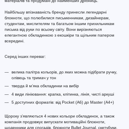
матеріалів та продумані до найменших дрібниць.
Найбільшу впізнаваність бренду принесли легендарні
блокноти, що полюбилися письменникам, дизайнерам,
студентам, мислителям та багатьом іншим прихильникам
письма від руки по всьому світу. Вони вирізняються
елегантною обкладинкою з екошкіри та щільним папером
всередині.
Серед інших переваг:
велика палітра кольорів, до яких можна підібрати ручку,
олівець та тримач у тон
тверда й м’яка обкладинки на вибір
4 види лініювання: крапка, клітинка, лінія, чисті аркуші
5 доступних форматів: від Pocket (A6) до Master (A4+)
Щороку з’являються 4 нових кольори обкладинок, а також
компанія продовжує випускати мотиваційні блокноти,
щоденники для спогадів, блокноти Bullet Journal, скетчбуки,