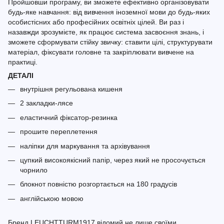
Пройшовши програму, ви зможете ефективно організовувати
будь-яке навчання: від вивчення іноземної мови до будь-яких
особистісних або професійних освітніх цілей. Ви раз і
назавжди зрозумієте, як працює система засвоєння знань, і
зможете сформувати стійку звичку: ставити цілі, структурувати
матеріал, фіксувати головне та закріплювати вивчене на
практиці.
ДЕТАЛІ
внутрішня регульована кишеня
2 закладки-лясе
еластичний фіксатор-резинка
прошите переплетення
наліпки для маркування та архівування
цупкий високоякісний папір, через який не просочується
чорнило
блокнот повністю розгортається на 180 градусів
англійською мовою
Бренд LEUCHTTURM1917 відомий не лише своїми