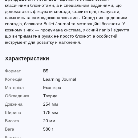
класичними блокнотами, а й спеціальним виданнями, що
допомагають фіксувати спогади, ставити цілі, планувати,
навчатись та самовдосконалюватись. Серед них щоденники
спогадів, блокноти Bullet Journal та мотиваційні блокноти. У
кожному з них — продумана система, якісний папір і відчуття,
що ви тримаєте в руках не просто блокнот, а особистий
інструмент для розвитку й натхнення.
Характеристики
Формат
B5
Колекція
Learning Journal
Матеріал
Екошкіра
Обкладинка
Тверда
Довжина
254 мм
Ширина
178 мм
Висота
20 мм
Вага
580 г
Кількість