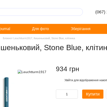
(067)
Journal
Для фото
Зберігання
Блокнот Leuchtturm1917, Кишеньковий, Stone Blue, клітинка
шеньковий, Stone Blue, кліти
934 грн
Увійти
для відображення накоп
%
Купити