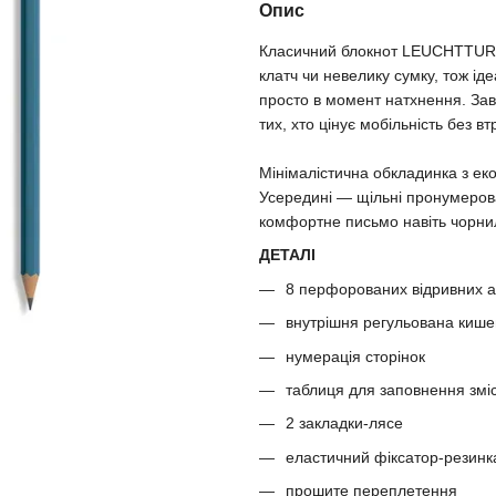
Опис
Класичний блокнот LEUCHTTURM
клатч чи невелику сумку, тож ід
просто в момент натхнення. Зав
тих, хто цінує мобільність без вт
Мінімалістична обкладинка з ек
Усередині — щільні пронумерован
комфортне письмо навіть чорни
ДЕТАЛІ
8 перфорованих відривних а
внутрішня регульована киш
нумерація сторінок
таблиця для заповнення змі
2 закладки-лясе
еластичний фіксатор-резинк
прошите переплетення