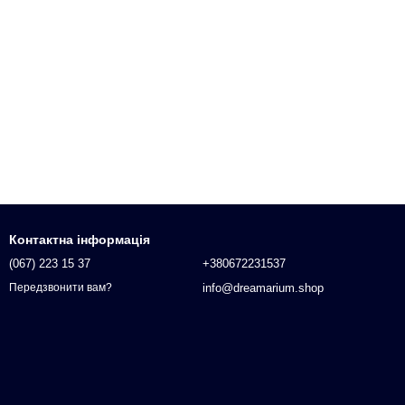
Контактна інформація
(067) 223 15 37
+380672231537
info@dreamarium.shop
Передзвонити вам?