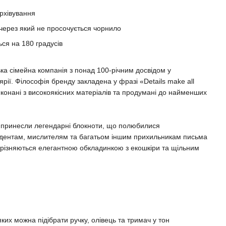
рхівування
 через який не просочується чорнило
ься на 180 градусів
сімейна компанія з понад 100-річним досвідом у
рії. Філософія бренду закладена у фразі «Details make all
виконані з високоякісних матеріалів та продумані до найменших
у принесли легендарні блокноти, що полюбилися
дентам, мислителям та багатьом іншим прихильникам письма
 вирізняються елегантною обкладинкою з екошкіри та щільним
яких можна підібрати ручку, олівець та тримач у тон