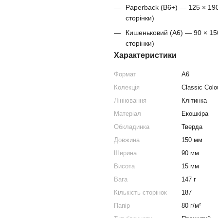
Paperback (B6+) — 125 × 190
сторінки)
Кишеньковий (A6) — 90 × 150
сторінки)
Характеристики
Формат
A6
Колекція
Classic Colo
Лініювання
Клітинка
Матеріал
Екошкіра
Обкладинка
Тверда
Довжина
150 мм
Ширина
90 мм
Висота
15 мм
Вага
147 г
Кількість сторінок
187
Папір
80 г/м²