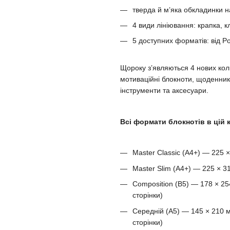
тверда й м’яка обкладинки н
4 види лініювання: крапка, кл
5 доступних форматів: від Po
Щороку з’являються 4 нових кол
мотиваційні блокноти, щоденники
інструменти та аксесуари.
Всі формати блокнотів в цій к
Master Classic (A4+) — 225 
Master Slim (A4+) — 225 × 3
Composition (B5) — 178 × 25
сторінки)
Середній (A5) — 145 × 210 м
сторінки)