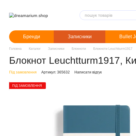
Перейти до основного контенту
Бренди
Записники
Bullet 
Головна
Каталог
Записники
Блокноти
Блокноти Leuchtturm1917
Блокнот Leuchtturm1917, Ки
Під замовлення
Артикул: 365632
Написати відгук
ПІД ЗАМОВЛЕННЯ