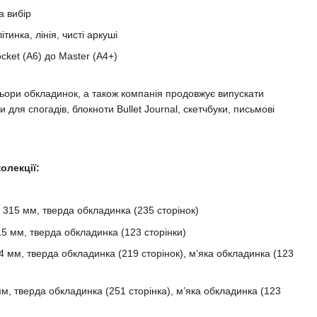
а вибір
ітинка, лінія, чисті аркуші
cket (A6) до Master (A4+)
ьори обкладинок, а також компанія продовжує випускати
 для спогадів, блокноти Bullet Journal, скетчбуки, письмові
олекції:
× 315 мм, тверда обкладинка (235 сторінок)
15 мм, тверда обкладинка (123 сторінки)
4 мм, тверда обкладинка (219 сторінок), м’яка обкладинка (123
м, тверда обкладинка (251 сторінка), м’яка обкладинка (123