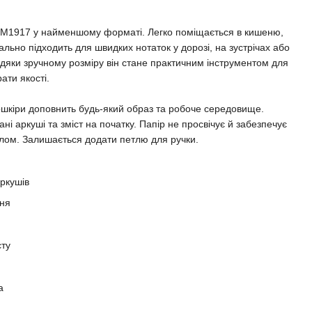
1917 у найменшому форматі. Легко поміщається в кишеню,
еально підходить для швидких нотаток у дорозі, на зустрічах або
дяки зручному розміру він стане практичним інструментом для
рати якості.
ошкіри доповнить будь-який образ та робоче середовище.
і аркуші та зміст на початку. Папір не просвічує й забезпечує
лом. Залишається додати петлю для ручки.
ркушів
еня
сту
а