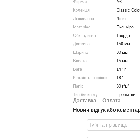
Формат
A6
Колекція
Classic Colo
Лініювання
Лінія
Матеріал
Екошкіра
Обкладинка
Тверда
Довжина
150 мм
Ширина
90 мм
Висота
15 мм
Вага
147 г
Кількість сторінок
187
Папір
80 г/м²
Тип блокноту
Прошитий
Доставка
Оплата
Новий відгук або комента