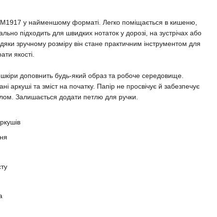
1917 у найменшому форматі. Легко поміщається в кишеню,
еально підходить для швидких нотаток у дорозі, на зустрічах або
дяки зручному розміру він стане практичним інструментом для
рати якості.
ошкіри доповнить будь-який образ та робоче середовище.
і аркуші та зміст на початку. Папір не просвічує й забезпечує
лом. Залишається додати петлю для ручки.
ркушів
еня
сту
а