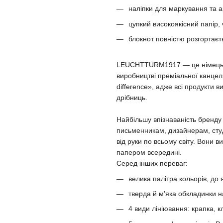
наліпки для маркування та а
цупкий високоякісний папір,
блокнот повністю розгортаєт
LEUCHTTURM1917 — це німецька 
виробництві преміальної канцеля
difference», адже всі продукти 
дрібниць.
Найбільшу впізнаваність бренд
письменникам, дизайнерам, сту
від руки по всьому світу. Вони
папером всередині.
Серед інших переваг:
велика палітра кольорів, до 
тверда й м’яка обкладинки н
4 види лініювання: крапка, кл