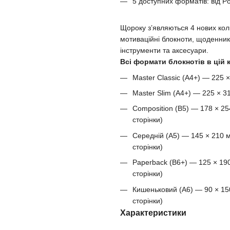
5 доступних форматів: від Po
Щороку з’являються 4 нових кол
мотиваційні блокноти, щоденники
інструменти та аксесуари.
Всі формати блокнотів в цій к
Master Classic (A4+) — 225 
Master Slim (A4+) — 225 × 3
Composition (B5) — 178 × 25
сторінки)
Середній (A5) — 145 × 210 м
сторінки)
Paperback (B6+) — 125 × 190
сторінки)
Кишеньковий (A6) — 90 × 150
сторінки)
Характеристики