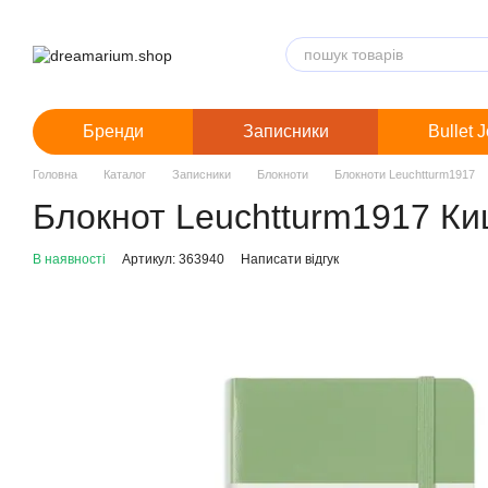
Перейти до основного контенту
Бренди
Записники
Bullet 
Головна
Каталог
Записники
Блокноти
Блокноти Leuchtturm1917
Блокнот Leuchtturm1917 Киш
В наявності
Артикул: 363940
Написати відгук