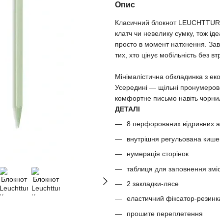
Опис
Класичний блокнот LEUCHTTURM
клатч чи невелику сумку, тож ід
просто в момент натхнення. Зав
тих, хто цінує мобільність без вт
Мінімалістична обкладинка з ек
Усередині — щільні пронумерован
комфортне письмо навіть чорни
ДЕТАЛІ
8 перфорованих відривних а
внутрішня регульована киш
нумерація сторінок
таблиця для заповнення змі
2 закладки-лясе
еластичний фіксатор-резинк
прошите переплетення