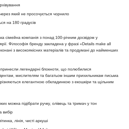
рхівування
 через який не просочується чорнило
ься на 180 градусів
сімейна компанія з понад 100-річним досвідом у
рії. Філософія бренду закладена у фразі «Details make all
виконані з високоякісних матеріалів та продумані до найменших
у принесли легендарні блокноти, що полюбилися
дентам, мислителям та багатьом іншим прихильникам письма
 вирізняються елегантною обкладинкою з екошкіри та щільним
яких можна підібрати ручку, олівець та тримач у тон
а вибір
ітинка, лінія, чисті аркуші