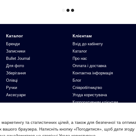
Каталог
Клієнтам
Бренди
Вхід до кабінету
Записники
Каталог
Bullet Journal
Про нас
Для фото
Оплата і доставка
Зберігання
Контактна інформація
Олівці
Блог
Ручки
Співробітництво
Аксесуари
Угода користувача
Корпоративним клієнтам
Ми в соцмережах
 маркетингу та статистичних цілей, а також для безпечної та оптим
х вашого браузера. Натисніть кнопку «Погодитися», щоб дати згоду
жна ознайомитися на сторінці
Угода користувача
.