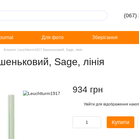
(067)
Journal
Для фото
Зберігання
Блокнот Leuchtturm1917 Кишеньковий, Sage, лінія
еньковий, Sage, лінія
934 грн
Увійти
для відображення накоп
%
Купити