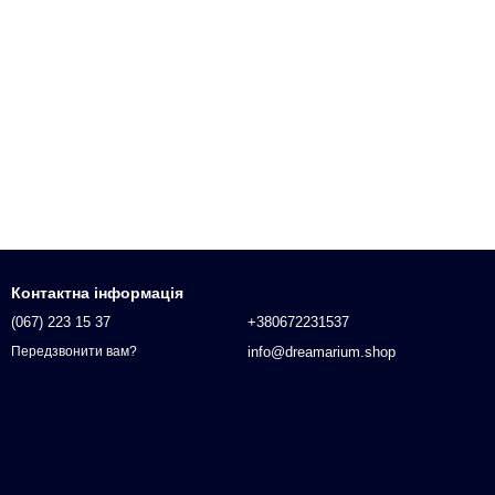
Контактна інформація
(067) 223 15 37
+380672231537
info@dreamarium.shop
Передзвонити вам?