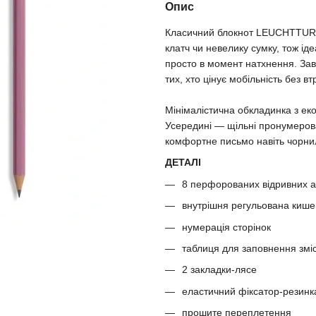
Опис
Класичний блокнот LEUCHTTURM
клатч чи невелику сумку, тож ід
просто в момент натхнення. Зав
тих, хто цінує мобільність без вт
Мінімалістична обкладинка з ек
Усередині — щільні пронумерован
комфортне письмо навіть чорни
ДЕТАЛІ
8 перфорованих відривних а
внутрішня регульована киш
нумерація сторінок
таблиця для заповнення змі
2 закладки-лясе
еластичний фіксатор-резинк
прошите переплетення