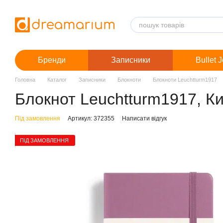
Перейти до основного контенту
Бренди
Записники
Bullet 
Головна
Каталог
Записники
Блокноти
Блокноти Leuchtturm1917
Блокнот Leuchtturm1917, Ки
Під замовлення
Артикул: 372355
Написати відгук
ПІД ЗАМОВЛЕННЯ