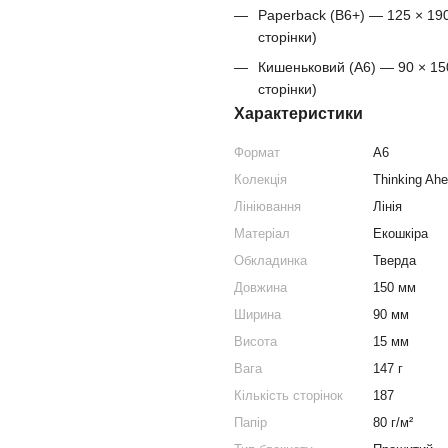
Paperback (B6+) — 125 × 190
сторінки)
Кишеньковий (A6) — 90 × 150
сторінки)
Характеристики
Формат
A6
Колекція
Thinking Ah
Лініювання
Лінія
Матеріал
Екошкіра
Обкладинка
Тверда
Довжина
150 мм
Ширина
90 мм
Висота
15 мм
Вага
147 г
Кількість сторінок
187
Папір
80 г/м²