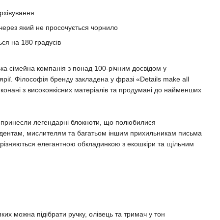
рхівування
 через який не просочується чорнило
ься на 180 градусів
сімейна компанія з понад 100-річним досвідом у
рії. Філософія бренду закладена у фразі «Details make all
виконані з високоякісних матеріалів та продумані до найменших
у принесли легендарні блокноти, що полюбилися
дентам, мислителям та багатьом іншим прихильникам письма
 вирізняються елегантною обкладинкою з екошкіри та щільним
яких можна підібрати ручку, олівець та тримач у тон