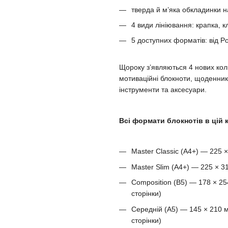
тверда й м’яка обкладинки н
4 види лініювання: крапка, кл
5 доступних форматів: від Po
Щороку з’являються 4 нових кол
мотиваційні блокноти, щоденники
інструменти та аксесуари.
Всі формати блокнотів в цій к
Master Classic (A4+) — 225 
Master Slim (A4+) — 225 × 3
Composition (B5) — 178 × 25
сторінки)
Середній (A5) — 145 × 210 м
сторінки)