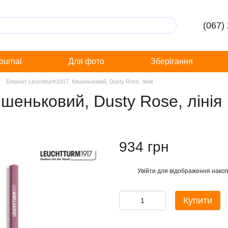
(067)
Journal
Для фото
Зберігання
Блокнот Leuchtturm1917, Кишеньковий, Dusty Rose, лінія
шеньковий, Dusty Rose, лінія
934 грн
Увійти
для відображення накоп
%
Купити