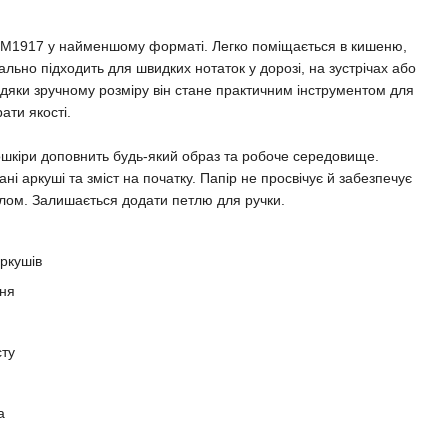
1917 у найменшому форматі. Легко поміщається в кишеню,
еально підходить для швидких нотаток у дорозі, на зустрічах або
дяки зручному розміру він стане практичним інструментом для
рати якості.
ошкіри доповнить будь-який образ та робоче середовище.
і аркуші та зміст на початку. Папір не просвічує й забезпечує
лом. Залишається додати петлю для ручки.
ркушів
еня
сту
а