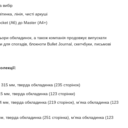
а вибір
ітинка, лінія, чисті аркуші
cket (A6) до Master (A4+)
ьори обкладинок, а також компанія продовжує випускати
 для спогадів, блокноти Bullet Journal, скетчбуки, письмові
олекції:
× 315 мм, тверда обкладинка (235 сторінок)
15 мм, тверда обкладинка (123 сторінки)
4 мм, тверда обкладинка (219 сторінок), м’яка обкладинка (123
м, тверда обкладинка (251 сторінка), м’яка обкладинка (123