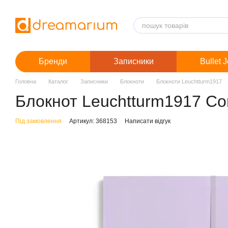
Перейти до основного контенту
Бренди
Записники
Bullet 
Головна
Каталог
Записники
Блокноти
Блокноти Leuchtturm1917
Блокнот Leuchtturm1917 Comp
Під замовлення
Артикул: 368153
Написати відгук