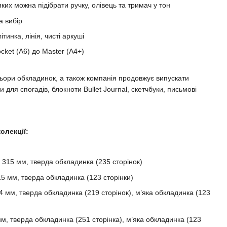
яких можна підібрати ручку, олівець та тримач у тон
а вибір
ітинка, лінія, чисті аркуші
cket (A6) до Master (A4+)
ьори обкладинок, а також компанія продовжує випускати
 для спогадів, блокноти Bullet Journal, скетчбуки, письмові
олекції:
× 315 мм, тверда обкладинка (235 сторінок)
15 мм, тверда обкладинка (123 сторінки)
4 мм, тверда обкладинка (219 сторінок), м’яка обкладинка (123
м, тверда обкладинка (251 сторінка), м’яка обкладинка (123