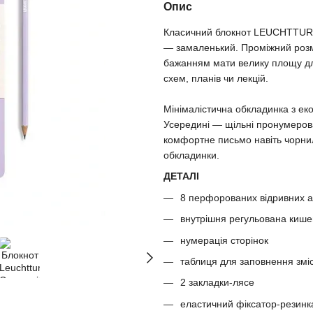
Опис
Класичний блокнот LEUCHTTURM1
— замаленький. Проміжний розм
бажанням мати велику площу для
схем, планів чи лекцій.
Мінімалістична обкладинка з ек
Усередині — щільні пронумерован
комфортне письмо навіть чорни
обкладинки.
ДЕТАЛІ
8 перфорованих відривних а
внутрішня регульована киш
нумерація сторінок
таблиця для заповнення змі
2 закладки-лясе
еластичний фіксатор-резинк