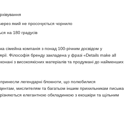
рхівування
 через який не просочується чорнило
ься на 180 градусів
сімейна компанія з понад 100-річним досвідом у
рії. Філософія бренду закладена у фразі «Details make all
виконані з високоякісних матеріалів та продумані до найменших
у принесли легендарні блокноти, що полюбилися
дентам, мислителям та багатьом іншим прихильникам письма
 вирізняються елегантною обкладинкою з екошкіри та щільним