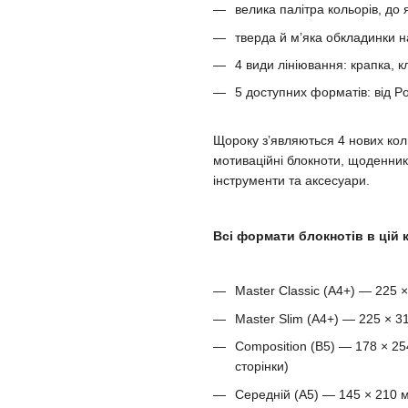
велика палітра кольорів, до 
тверда й м’яка обкладинки н
4 види лініювання: крапка, кл
5 доступних форматів: від Po
Щороку з’являються 4 нових кол
мотиваційні блокноти, щоденники
інструменти та аксесуари.
Всі формати блокнотів в цій к
Master Classic (A4+) — 225 
Master Slim (A4+) — 225 × 3
Composition (B5) — 178 × 25
сторінки)
Середній (A5) — 145 × 210 м