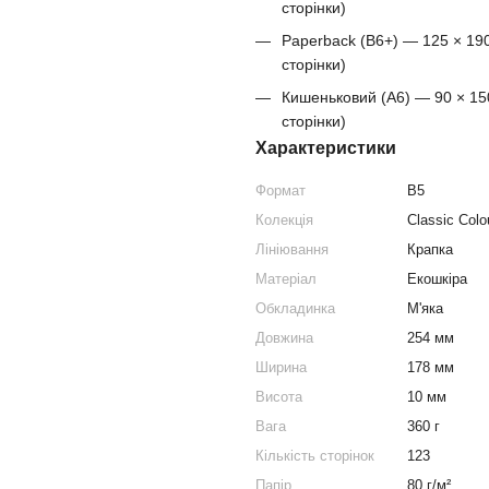
сторінки)
Paperback (B6+) — 125 × 190
сторінки)
Кишеньковий (A6) — 90 × 150
сторінки)
Характеристики
Формат
B5
Колекція
Classic Colo
Лініювання
Крапка
Матеріал
Екошкіра
Обкладинка
М'яка
Довжина
254 мм
Ширина
178 мм
Висота
10 мм
Вага
360 г
Кількість сторінок
123
Папір
80 г/м²