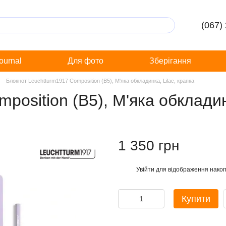
(067)
Journal
Для фото
Зберігання
Блокнот Leuchtturm1917 Composition (B5), М'яка обкладинка, Lilac, крапка
osition (B5), М'яка обкладинк
1 350 грн
Увійти
для відображення накоп
%
Купити