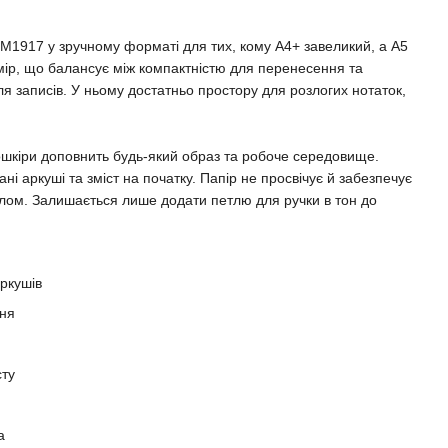
917 у зручному форматі для тих, кому A4+ завеликий, а A5
ір, що балансує між компактністю для перенесення та
 записів. У ньому достатньо простору для розлогих нотаток,
ошкіри доповнить будь-який образ та робоче середовище.
і аркуші та зміст на початку. Папір не просвічує й забезпечує
лом. Залишається лише додати петлю для ручки в тон до
ркушів
еня
сту
а