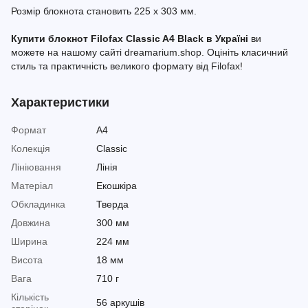
Розмір блокнота становить 225 х 303 мм.
Купити блокнот Filofax Classic A4 Black в Україні
ви
можете на нашому сайті dreamarium.shop. Оцініть класичний
стиль та практичність великого формату від Filofax!
Характеристики
Формат
A4
Колекція
Classic
Лініювання
Лінія
Матеріал
Екошкіра
Обкладинка
Тверда
Довжина
300 мм
Ширина
224 мм
Висота
18 мм
Вага
710 г
Кількість
56 аркушів