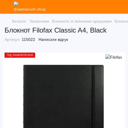
Каталог
Записники
Блокноти зі змінними аркушами
Блокно
Блокнот Filofax Classic A4, Black
Артикул:
115022
Написати відгук
ПІД ЗАМОВЛЕННЯ