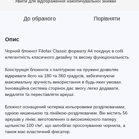
Увійти
для відображення накопичувальної знижки
%
До обраного
Порівняти
Опис
Чорний блокнот Filofax Classic формату A4 поєднує в собі
елегантність класичного дизайну та високу функціональність.
Конструкція блокнота з палітуркою на пружині дозволяє
відкривати його на 180 та 360 градусів, забезпечуючи
максимальну зручність використання в будь-яких умовах.
Інноваційна система сторінок дає змогу легко додавати,
видаляти та переставляти аркуші.
Блокнот оснащений чотирма кольоровими розділювачами,
однією кишенькою та лінійкою-розділювачем. Він містить 56
аркушів у лінію, виготовлених із високоякісного паперу
щільністю 100 г/м², що запобігає просочуванню чорнила, а
також має еластичний фіксатор.